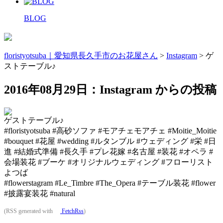
BLOG
floristyotsuba｜愛知県長久手市のお花屋さん
>
Instagram
>
ゲ
ストテーブル♪
2016年08月29日：Instagram からの投稿
ゲストテーブル♪
#floristyotsuba #高砂ソファ #モアチェモアチェ #Moitie_Moitie
#bouquet #花屋 #wedding #ルタンブル #ウェディング #栄 #日
進 #結婚式準備 #長久手 #プレ花嫁 #名古屋 #装花 #オペラ #
会場装花 #ブーケ #オリジナルウェディング #フローリスト
よつば
#flowerstagram #Le_Timbre #The_Opera #テーブル装花 #flower
#披露宴装花 #natural
(RSS generated with
FetchRss
)