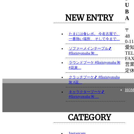
U
B
NEW ENTRY
A
〒
たまには食レポ。 今名古屋で、
48
一番熱い場所、 そして今まで…
0-11
愛知
ソファーメインテーブル🎵
TEL 
#floristyotsuba 🌺…
FAX
ラウンドブーケ #floristyotsuba 🌺
営業時
#花束…
定休
クラッチブーケ🎵 #floristyotsuba
🌺 #花…
HOM
キャラクターブーケ🎵
#floristyotsuba 🌺 …
CATEGORY
Instagram