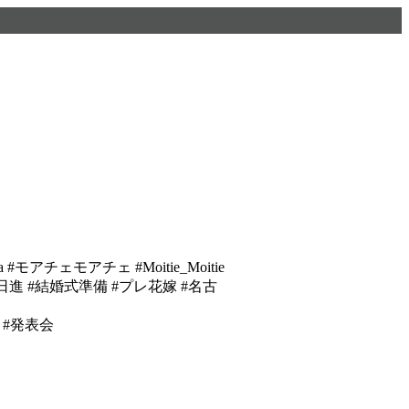
otsuba #モアチェモアチェ #Moitie_Moitie
栄 #日進 #結婚式準備 #プレ花嫁 #名古
つば #発表会