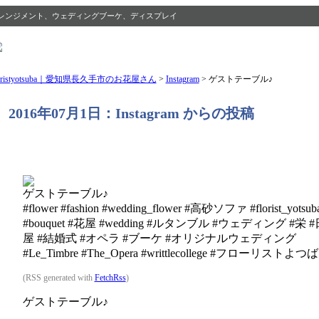
レンジメント、ウェディングブーケ、ディスプレイ
loristyotsuba｜愛知県長久手市のお花屋さん
>
Instagram
>
ゲストテーブル♪
2016年07月1日：Instagram からの投稿
ゲストテーブル♪
#flower #fashion #wedding_flower #高砂ソファ #florist_y
#bouquet #花屋 #wedding #ルタンブル #ウェディング #
屋 #結婚式 #オペラ #ブーケ #オリジナルウェディング
#Le_Timbre #The_Opera #writtlecollege #フローリストよ
(RSS generated with
FetchRss
)
ゲストテーブル♪