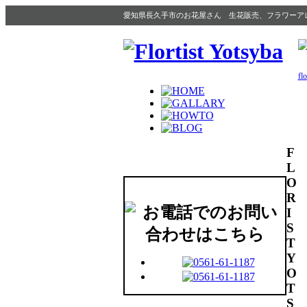
愛知県長久手市のお花屋さん 生花販売、フラワーア
f
F
L
O
R
I
S
T
Y
O
T
S