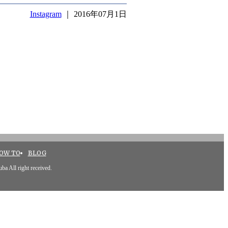
Instagram
｜ 2016年07月1日
OW TO
BLOG
ba All right received.