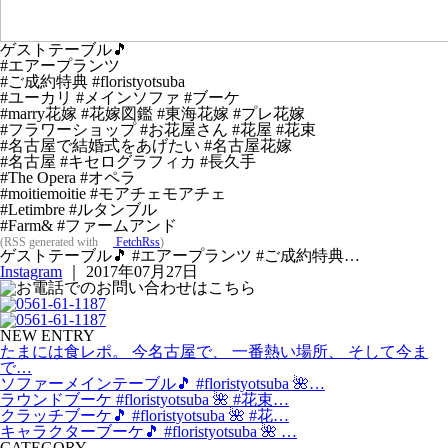
ゲストテーブル🎵
#エアープランツ
#ご成約特典 #floristyotsuba
#ユーカリ #メインソファ #ブーケ
#marry花嫁 #花嫁図鑑 #東海花嫁 #プレ花嫁
#フラワーショップ #お花屋さん #花屋 #花束
#名古屋で結婚式をあげたい #名古屋花嫁
#名古屋 #キセログラフィカ #長久手
#The Opera #オペラ
#moitiemoitie #モアチェモアチェ
#Letimbre #ルタンブル
#Farm& #ファームアンド
(RSS generated with
FetchRss
)
ゲストテーブル🎵 #エアープランツ #ご成約特典…
Instagram
｜ 2017年07月27日
NEW ENTRY
たまには食レポ。 今名古屋で、 一番熱い場所、 そして今ま
で…
ソファーメインテーブル🎵 #floristyotsuba 🌺…
ラウンドブーケ #floristyotsuba 🌺 #花束…
クラッチブーケ🎵 #floristyotsuba 🌺 #花…
キャラクターブーケ🎵 #floristyotsuba 🌺 …
CATEGORY