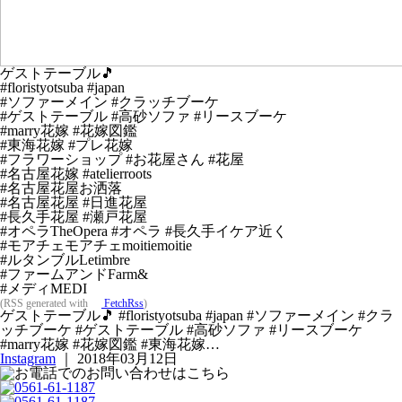
ゲストテーブル🎵
#floristyotsuba #japan
#ソファーメイン #クラッチブーケ
#ゲストテーブル #高砂ソファ #リースブーケ
#marry花嫁 #花嫁図鑑
#東海花嫁 #プレ花嫁
#フラワーショップ #お花屋さん #花屋
#名古屋花嫁 #atelierroots
#名古屋花屋お洒落
#名古屋花屋 #日進花屋
#長久手花屋 #瀬戸花屋
#オペラTheOpera #オペラ #長久手イケア近く
#モアチェモアチェmoitiemoitie
#ルタンブルLetimbre
#ファームアンドFarm&
#メディMEDI
(RSS generated with
FetchRss
)
ゲストテーブル🎵 #floristyotsuba #japan #ソファーメイン #クラ
ッチブーケ #ゲストテーブル #高砂ソファ #リースブーケ
#marry花嫁 #花嫁図鑑 #東海花嫁…
Instagram
｜ 2018年03月12日