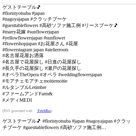
ゲストテーブル🎵
#floristyotsuba #japan
#nagoyajapan #クラッチブーケ
#guesttableflowers #高砂ソファ施工例 #リースブーケ🎵
#marry花嫁 #sunflowerjapan
#yellowflowersjapan #sunflower
#flowershopjapan #お花屋さん #花屋
#flowerstagram japan #atelierroots
#名古屋花屋お洒落
#名古屋で花屋探し #日進の花屋探し
#長久手の花屋探し #瀬戸の花屋探し
#オペラTheOpera #オペラ #weddingflowersjapan
#モアチェモアチェmoitiemoitie
#ルタンブルLetimbre
#ファームアンドFarm&
#メディMEDI
(RSS generated with
FetchRss
)
ゲストテーブル🎵 #floristyotsuba #japan #nagoyajapan #クラッ
チブーケ #guesttableflowers #高砂ソファ施工例…