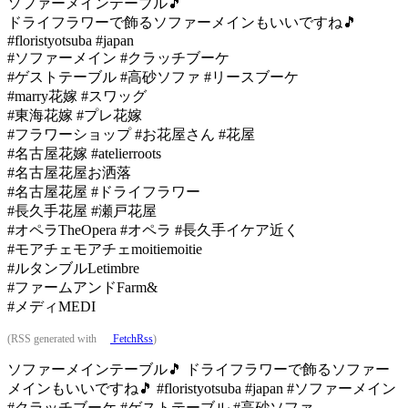
ソファーメインテーブル🎵
ドライフラワーで飾るソファーメインもいいですね🎵
#floristyotsuba #japan
#ソファーメイン #クラッチブーケ
#ゲストテーブル #高砂ソファ #リースブーケ
#marry花嫁 #スワッグ
#東海花嫁 #プレ花嫁
#フラワーショップ #お花屋さん #花屋
#名古屋花嫁 #atelierroots
#名古屋花屋お洒落
#名古屋花屋 #ドライフラワー
#長久手花屋 #瀬戸花屋
#オペラTheOpera #オペラ #長久手イケア近く
#モアチェモアチェmoitiemoitie
#ルタンブルLetimbre
#ファームアンドFarm&
#メディMEDI
(RSS generated with
FetchRss
)
ソファーメインテーブル🎵 ドライフラワーで飾るソファー
メインもいいですね🎵 #floristyotsuba #japan #ソファーメイン
#クラッチブーケ #ゲストテーブル #高砂ソファ…