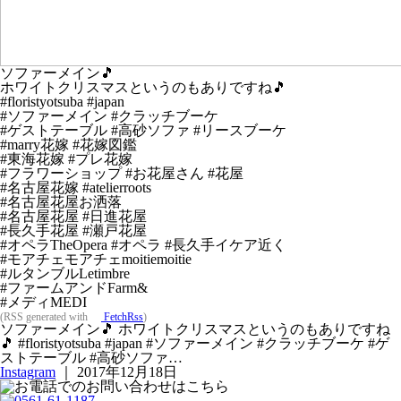
ソファーメイン🎵
ホワイトクリスマスというのもありですね🎵
#floristyotsuba #japan
#ソファーメイン #クラッチブーケ
#ゲストテーブル #高砂ソファ #リースブーケ
#marry花嫁 #花嫁図鑑
#東海花嫁 #プレ花嫁
#フラワーショップ #お花屋さん #花屋
#名古屋花嫁 #atelierroots
#名古屋花屋お洒落
#名古屋花屋 #日進花屋
#長久手花屋 #瀬戸花屋
#オペラTheOpera #オペラ #長久手イケア近く
#モアチェモアチェmoitiemoitie
#ルタンブルLetimbre
#ファームアンドFarm&
#メディMEDI
(RSS generated with
FetchRss
)
ソファーメイン🎵 ホワイトクリスマスというのもありですね
🎵 #floristyotsuba #japan #ソファーメイン #クラッチブーケ #ゲ
ストテーブル #高砂ソファ…
Instagram
｜ 2017年12月18日