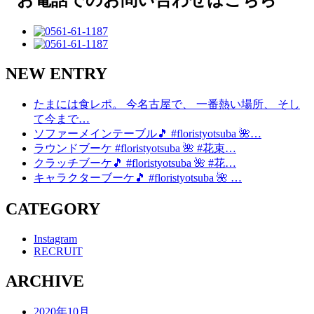
NEW ENTRY
たまには食レポ。 今名古屋で、 一番熱い場所、 そし
て今まで…
ソファーメインテーブル🎵 #floristyotsuba 🌺…
ラウンドブーケ #floristyotsuba 🌺 #花束…
クラッチブーケ🎵 #floristyotsuba 🌺 #花…
キャラクターブーケ🎵 #floristyotsuba 🌺 …
CATEGORY
Instagram
RECRUIT
ARCHIVE
2020年10月