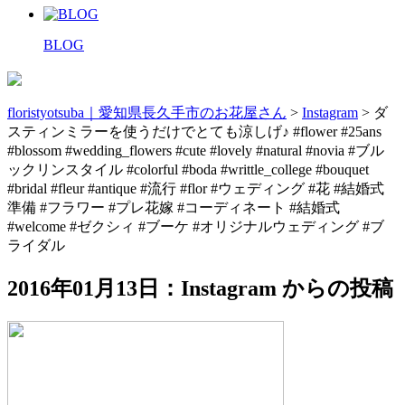
BLOG
floristyotsuba｜愛知県長久手市のお花屋さん
>
Instagram
>
ダ
スティンミラーを使うだけでとても涼しげ♪ #flower #25ans
#blossom #wedding_flowers #cute #lovely #natural #novia #ブル
ックリンスタイル #colorful #boda #writtle_college #bouquet
#bridal #fleur #antique #流行 #flor #ウェディング #花 #結婚式
準備 #フラワー #プレ花嫁 #コーディネート #結婚式
#welcome #ゼクシィ #ブーケ #オリジナルウェディング #ブ
ライダル
2016年01月13日：Instagram からの投稿