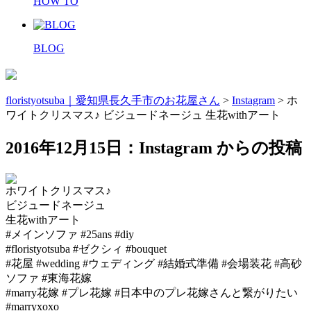
HOW TO
BLOG
floristyotsuba｜愛知県長久手市のお花屋さん
>
Instagram
>
ホ
ワイトクリスマス♪ ビジュードネージュ 生花withアート
2016年12月15日：Instagram からの投稿
ホワイトクリスマス♪
ビジュードネージュ
生花withアート
#メインソファ #25ans #diy
#floristyotsuba #ゼクシィ #bouquet
#花屋 #wedding #ウェディング #結婚式準備 #会場装花 #高砂
ソファ #東海花嫁
#marry花嫁 #プレ花嫁 #日本中のプレ花嫁さんと繋がりたい
#marryxoxo