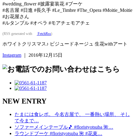
#wedding_flower #披露宴装花 #ブーケ
#名古屋 #日進 #長久手 #Le_Timbre #The_Opera #Moitie_Moitie
#お花屋さん
#ルタンブル #オペラ #モアチェモアチェ
(RSS generated with
FetchRss
)
ホワイトクリスマス♪ ビジュードネージュ 生花withアート
Instagram
｜ 2016年12月15日
NEW ENTRY
たまには食レポ。 今名古屋で、 一番熱い場所、 そし
て今まで…
ソファーメインテーブル🎵 #floristyotsuba 🌺…
ラウンドブーケ #floristyotsuba 🌺 #花束…