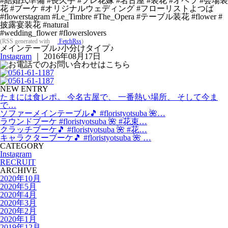
#結婚式準備 #長久手 #プレ花嫁 #名古屋 #装花 #オペラ #会場装
花 #ブーケ #オリジナルウェディング #フローリストよつば
#flowerstagram #Le_Timbre #The_Opera #テーブル装花 #flower #
披露宴装花 #natural
#wedding_flower #flowerslovers
(RSS generated with
FetchRss
)
メインテーブル♪小分けタイプ♪
Instagram
｜ 2016年08月17日
NEW ENTRY
たまには食レポ。 今名古屋で、 一番熱い場所、 そして今ま
で…
ソファーメインテーブル🎵 #floristyotsuba 🌺…
ラウンドブーケ #floristyotsuba 🌺 #花束…
クラッチブーケ🎵 #floristyotsuba 🌺 #花…
キャラクターブーケ🎵 #floristyotsuba 🌺 …
CATEGORY
Instagram
RECRUIT
ARCHIVE
2020年10月
2020年5月
2020年4月
2020年3月
2020年2月
2020年1月
2019年12月