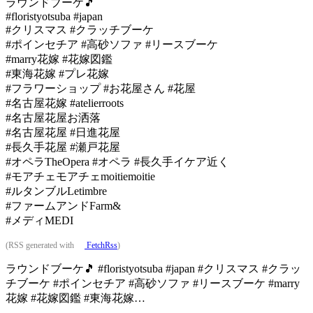
ラウンドブーケ🎵
#floristyotsuba #japan
#クリスマス #クラッチブーケ
#ポインセチア #高砂ソファ #リースブーケ
#marry花嫁 #花嫁図鑑
#東海花嫁 #プレ花嫁
#フラワーショップ #お花屋さん #花屋
#名古屋花嫁 #atelierroots
#名古屋花屋お洒落
#名古屋花屋 #日進花屋
#長久手花屋 #瀬戸花屋
#オペラTheOpera #オペラ #長久手イケア近く
#モアチェモアチェmoitiemoitie
#ルタンブルLetimbre
#ファームアンドFarm&
#メディMEDI
(RSS generated with
FetchRss
)
ラウンドブーケ🎵 #floristyotsuba #japan #クリスマス #クラッ
チブーケ #ポインセチア #高砂ソファ #リースブーケ #marry
花嫁 #花嫁図鑑 #東海花嫁…