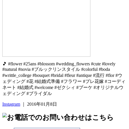
🎵 #flower #25ans #blossom #wedding_flowers #cute #lovely
#natural #novia #ブルックリンスタイル #colorful #boda
#writtle_college #bouquet #bridal #fleur #antique #流行 #flor #ウ
ェディング #花 #結婚式準備 #フラワー #プレ花嫁 #コーディ
ネート #結婚式 #welcome #ゼクシィ #ブーケ #オリジナルウ
ェディング #ブライダル
Instagram
｜ 2016年01月8日