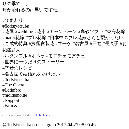
りの季節、、。
時が流れるのは早いですね。
#ひまわり
#floristyotsuba
#花屋 #wedding #花束 #キャンペーン #高砂ソファ #東海花嫁
#marry花嫁 #プレ花嫁 #日本中のプレ花嫁さんと繋がりたい
#ご成約特典 #披露宴装花 #ブーケ #名古屋 #日進 #長久手 #お
花屋さん
#ルタンブル #オペラ #モアチェモアチェ
#世界に一つだけのストーリー
#幸せのレシピ
#名古屋で結婚式をあげたい
#floristyotsuba
#The Opera
#Letimbre
#moitiemoitie
#Rapport
#Farm&
(RSS generated with
FetchRss
)
@floristyotsuba on Instagram 2017-04-25 08:05:46